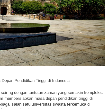
epan Pendidikan Tinggi di Indonesia
g seiring dengan tuntutan zaman yang semakin kompleks.
alam mempersiapkan masa depan pendidikan tinggi di
bagai salah satu universitas swasta terkemuka di