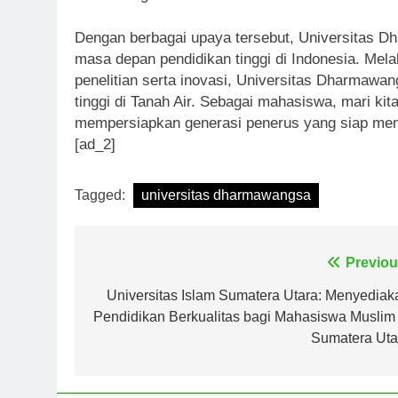
Dengan berbagai upaya tersebut, Universitas
masa depan pendidikan tinggi di Indonesia. Mela
penelitian serta inovasi, Universitas Dharmawan
tinggi di Tanah Air. Sebagai mahasiswa, mari k
mempersiapkan generasi penerus yang siap me
[ad_2]
Tagged:
universitas dharmawangsa
Navigasi
Previou
pos
Universitas Islam Sumatera Utara: Menyediak
Pendidikan Berkualitas bagi Mahasiswa Muslim 
Sumatera Uta