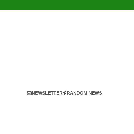
NEWSLETTER
RANDOM NEWS