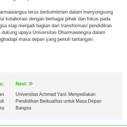
 Dharmawangsa terus berkomitmen dalam menyongsong
lui kolaborasi dengan berbagai pihak dan fokus pada
gsa siap menjadi bagian dari transformasi pendidikan
ita dukung upaya Universitas Dharmawangsa dalam
nghadapi masa depan yang penuh tantangan.
s:
Next:
an
Universitas Achmad Yani: Menyediakan
di
Pendidikan Berkualitas untuk Masa Depan
ra
Bangsa