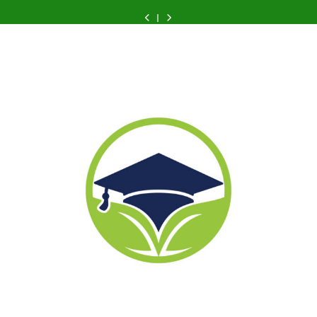
Scholarships
Career
Impact
Research
Scholarships
Career
Impact
and
Services
of
Opportunities
and
Services
of
Research
Scholarships
Financial
and
Universitas
at
Financial
and
Universitas
Opportunities
and
Aid
Support
Katolik
Universitas
Aid
Support
Katolik
at
Financial
at
at
Widya
Katolik
at
at
Widya
Universitas
Aid
Universitas
Universitas
Mandala
Widya
Universitas
Universitas
Mandala
Katolik
at
Katolik
Katolik
Surabaya
Mandala
Katolik
Katolik
Surabaya
Widya
Universitas
Widya
Widya
on
Surabaya
Widya
Widya
on
Mandala
Katolik
Mandala
Mandala
Local
Mandala
Mandala
Local
Surabaya
Widya
Surabaya
Surabaya
Community
Surabaya
Surabaya
Community
Mandala
Surabaya