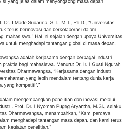
 visi yang jelas dalam menyongsong masa depan
 Dr. I Made Sudarma, S.T., M.T., Ph.D., “Universitas
k terus berinovasi dan berkolaborasi dalam
gi mahasiswa.” Hal ini sejalan dengan upaya Universitas
untuk menghadapi tantangan global di masa depan.
awangsa adalah kerjasama dengan berbagai industri
praktis bagi mahasiswa. Menurut Dr. Ir. I Gusti Ngurah
versitas Dharmawangsa, “Kerjasama dengan industri
mahaman yang lebih mendalam tentang dunia kerja
a yang kompetitif.”
f dalam mengembangkan penelitian dan inovasi melalui
ustri. Prof. Dr. I Nyoman Pugeg Aryantha, M.Si., selaku
sitas Dharmawangsa, menambahkan, “Kami percaya
dalam menghadapi tantangan masa depan, dan kami terus
m kegiatan penelitian.”