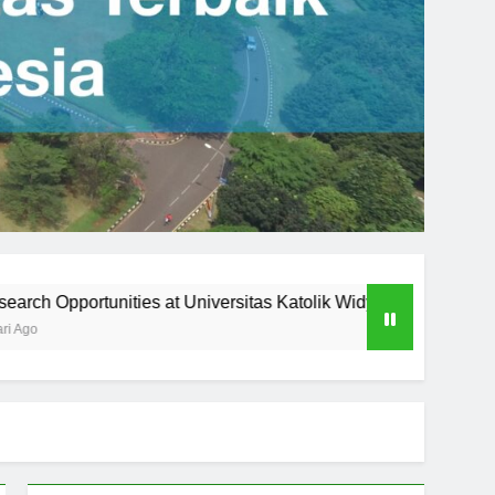
iversitas Katolik Widya Mandala Surabaya
Scholarships a
4 Hari Ago