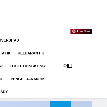
Live Now
IVERSITAS
TA HK
KELUARAN HK
NI
TOGEL HONGKONG
NG
PENGELUARAN HK
 SDY