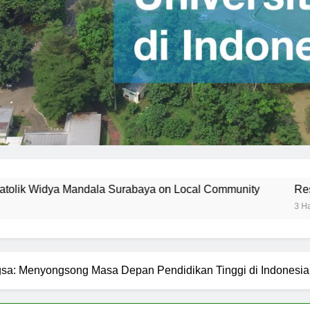
abaya on Local Community
Research Opportunities at Un
3 Hari Ago
sa: Menyongsong Masa Depan Pendidikan Tinggi di Indonesia