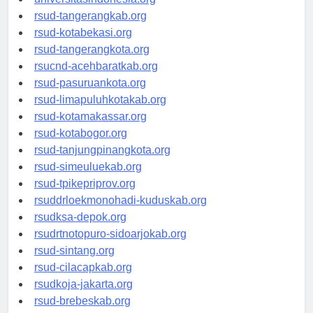
universitasindonesia.org
rsud-tangerangkab.org
rsud-kotabekasi.org
rsud-tangerangkota.org
rsucnd-acehbaratkab.org
rsud-pasuruankota.org
rsud-limapuluhkotakab.org
rsud-kotamakassar.org
rsud-kotabogor.org
rsud-tanjungpinangkota.org
rsud-simeuluekab.org
rsud-tpikepriprov.org
rsuddrloekmonohadi-kuduskab.org
rsudksa-depok.org
rsudrtnotopuro-sidoarjokab.org
rsud-sintang.org
rsud-cilacapkab.org
rsudkoja-jakarta.org