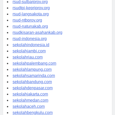
rsud-brebeskab.org
rsud-sulbarprov.org
rsudtpi-kepriprov.org
rsud-langsakota.org
rsud-ntbprov.org
rsud-natunakab.org
rsudkisaran-asahankab.org
rsud-indonesia.org
sekolahindonesia.id
sekolahjambi.com
sekolahriau.com
sekolahpalembang.com
sekolahlampung.com
sekolahsamarinda.com
sekolahbandung.com
sekolahdenpasar.com
sekolahjakarta.com
sekolahmedan.com
sekolahaceh.com