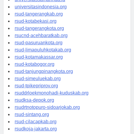
universitassamarinda.id
universitasindonesia.org
rsud-tangerangkab.org
rsud-kotabekasi.org
rsud-tangerangkota.org
rsucnd-acehbaratkab.org
rsud-pasuruankota.org
rsud-limapuluhkotakab.org
rsud-kotamakassar.org
rsud-kotabogor.org
rsud-tanjungpinangkota.org
rsud-simeuluekab.org
rsud-tpikepriprov.org
rsuddrloekmonohadi-kuduskab.org
rsudksa-depok.org
rsudrtnotopuro-sidoarjokab.org
rsud-sintang.org
rsud-cilacapkab.org