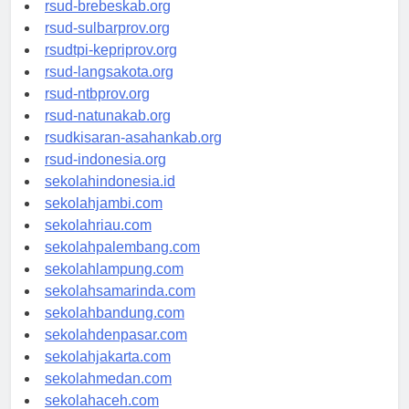
rsudkoja-jakarta.org
rsud-brebeskab.org
rsud-sulbarprov.org
rsudtpi-kepriprov.org
rsud-langsakota.org
rsud-ntbprov.org
rsud-natunakab.org
rsudkisaran-asahankab.org
rsud-indonesia.org
sekolahindonesia.id
sekolahjambi.com
sekolahriau.com
sekolahpalembang.com
sekolahlampung.com
sekolahsamarinda.com
sekolahbandung.com
sekolahdenpasar.com
sekolahjakarta.com
sekolahmedan.com