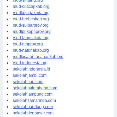
rsud-sintang.org
rsud-cilacapkab.org
rsudkoja-jakarta.org
rsud-brebeskab.org
rsud-sulbarprov.org
rsudtpi-kepriprov.org
rsud-langsakota.org
rsud-ntbprov.org
rsud-natunakab.org
rsudkisaran-asahankab.org
rsud-indonesia.org
sekolahindonesia.id
sekolahjambi.com
sekolahriau.com
sekolahpalembang.com
sekolahlampung.com
sekolahsamarinda.com
sekolahbandung.com