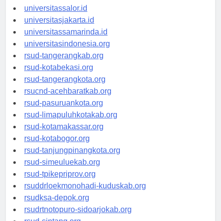
universitaswalesi.id
universitassalor.id
universitasjakarta.id
universitassamarinda.id
universitasindonesia.org
rsud-tangerangkab.org
rsud-kotabekasi.org
rsud-tangerangkota.org
rsucnd-acehbaratkab.org
rsud-pasuruankota.org
rsud-limapuluhkotakab.org
rsud-kotamakassar.org
rsud-kotabogor.org
rsud-tanjungpinangkota.org
rsud-simeuluekab.org
rsud-tpikepriprov.org
rsuddrloekmonohadi-kuduskab.org
rsudksa-depok.org
rsudrtnotopuro-sidoarjokab.org