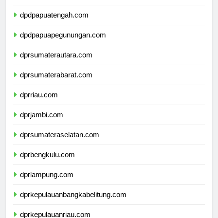
dpdpapuaselatan.com
dpdpapuatengah.com
dpdpapuapegunungan.com
dprsumaterautara.com
dprsumaterabarat.com
dprriau.com
dprjambi.com
dprsumateraselatan.com
dprbengkulu.com
dprlampung.com
dprkepulauanbangkabelitung.com