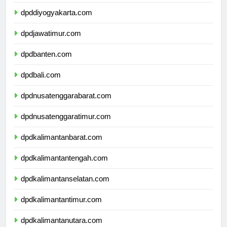
dpdjawatengah.com
dpddiyogyakarta.com
dpdjawatimur.com
dpdbanten.com
dpdbali.com
dpdnusatenggarabarat.com
dpdnusatenggaratimur.com
dpdkalimantanbarat.com
dpdkalimantantengah.com
dpdkalimantanselatan.com
dpdkalimantantimur.com