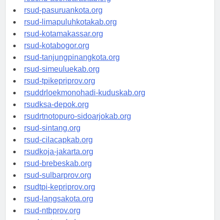
rsucnd-acehbaratkab.org
rsud-pasuruankota.org
rsud-limapuluhkotakab.org
rsud-kotamakassar.org
rsud-kotabogor.org
rsud-tanjungpinangkota.org
rsud-simeuluekab.org
rsud-tpikepriprov.org
rsuddrloekmonohadi-kuduskab.org
rsudksa-depok.org
rsudrtnotopuro-sidoarjokab.org
rsud-sintang.org
rsud-cilacapkab.org
rsudkoja-jakarta.org
rsud-brebeskab.org
rsud-sulbarprov.org
rsudtpi-kepriprov.org
rsud-langsakota.org
rsud-ntbprov.org