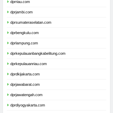
dprriau.com
dprjambi.com
dprsumateraselatan.com
dprbengkulu.com
dprlampung.com
dprkepulauanbangkabelitung.com
dprkepulauanriau.com
dprdkijakarta.com
dprjawabarat.com
dprjawatengah.com
dprdiyogyakarta.com