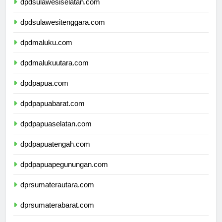
dpdsulawesiselatan.com
dpdsulawesitenggara.com
dpdmaluku.com
dpdmalukuutara.com
dpdpapua.com
dpdpapuabarat.com
dpdpapuaselatan.com
dpdpapuatengah.com
dpdpapuapegunungan.com
dprsumaterautara.com
dprsumaterabarat.com