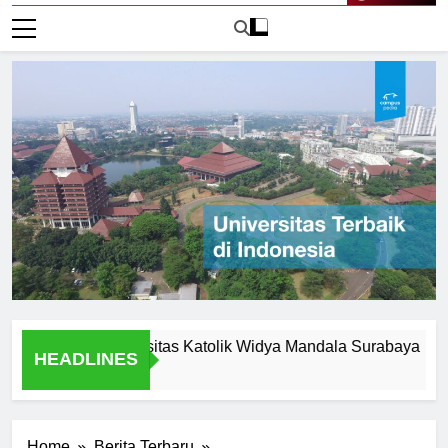
Live Now
sion of Universitas Katolik Widya Mandala Surabaya
Inte
HEADLINES
1 Har