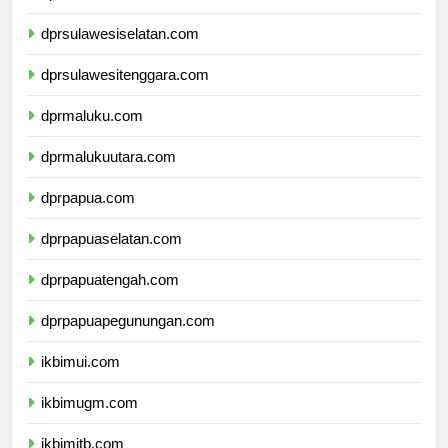
dprsulawesibarat.com
dprsulawesiselatan.com
dprsulawesitenggara.com
dprmaluku.com
dprmalukuutara.com
dprpapua.com
dprpapuaselatan.com
dprpapuatengah.com
dprpapuapegunungan.com
ikbimui.com
ikbimugm.com