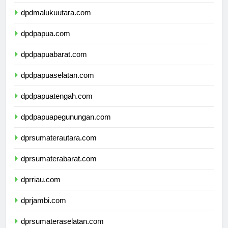
dpdmaluku.com
dpdmalukuutara.com
dpdpapua.com
dpdpapuabarat.com
dpdpapuaselatan.com
dpdpapuatengah.com
dpdpapuapegunungan.com
dprsumaterautara.com
dprsumaterabarat.com
dprriau.com
dprjambi.com