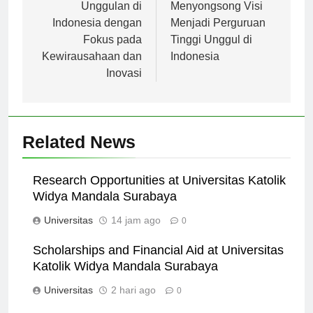
Perguruan Tinggi
Tanjungpura:
Unggulan di
Menyongsong Visi
Indonesia dengan
Menjadi Perguruan
Fokus pada
Tinggi Unggul di
Kewirausahaan dan
Indonesia
Inovasi
Related News
Research Opportunities at Universitas Katolik
Widya Mandala Surabaya
Universitas
14 jam ago
0
Scholarships and Financial Aid at Universitas
Katolik Widya Mandala Surabaya
Universitas
2 hari ago
0