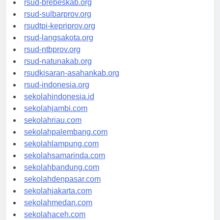
rsud-brebeskab.org
rsud-sulbarprov.org
rsudtpi-kepriprov.org
rsud-langsakota.org
rsud-ntbprov.org
rsud-natunakab.org
rsudkisaran-asahankab.org
rsud-indonesia.org
sekolahindonesia.id
sekolahjambi.com
sekolahriau.com
sekolahpalembang.com
sekolahlampung.com
sekolahsamarinda.com
sekolahbandung.com
sekolahdenpasar.com
sekolahjakarta.com
sekolahmedan.com