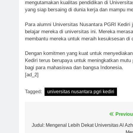
mengutamakan kualitas pendidikan di Universita
yang siap bersaing di dunia kerja dan mampu mem
Para alumni Universitas Nusantara PGRI Kediri 
belajar mereka di universitas ini. Mereka meras
membantu mereka untuk meraih kesuksesan di d
Dengan komitmen yang kuat untuk menyediakan p
Kediri terus berupaya untuk meningkatkan mutu
bagi para mahasiswa dan bangsa Indonesia.
[ad_2]
Tagged:
universitas nusantara pgri kediri
Navigasi
Previou
pos
Judul: Mengenal Lebih Dekat Universitas Al Azh
Mes