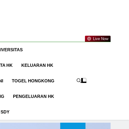
Live Now
IVERSITAS
TA HK
KELUARAN HK
NI
TOGEL HONGKONG
NG
PENGELUARAN HK
 SDY