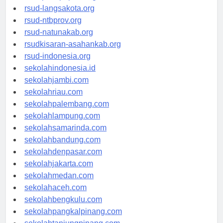
rsudtpi-kepriprov.org
rsud-langsakota.org
rsud-ntbprov.org
rsud-natunakab.org
rsudkisaran-asahankab.org
rsud-indonesia.org
sekolahindonesia.id
sekolahjambi.com
sekolahriau.com
sekolahpalembang.com
sekolahlampung.com
sekolahsamarinda.com
sekolahbandung.com
sekolahdenpasar.com
sekolahjakarta.com
sekolahmedan.com
sekolahaceh.com
sekolahbengkulu.com
sekolahpangkalpinang.com