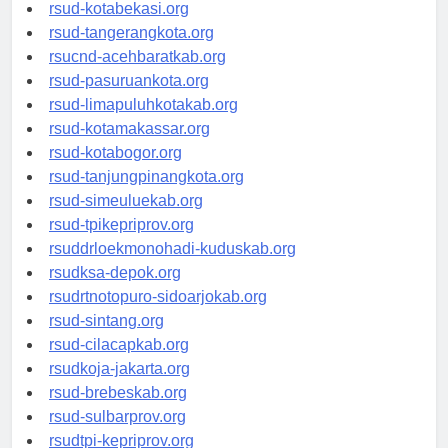
rsud-tangerangkab.org
rsud-kotabekasi.org
rsud-tangerangkota.org
rsucnd-acehbaratkab.org
rsud-pasuruankota.org
rsud-limapuluhkotakab.org
rsud-kotamakassar.org
rsud-kotabogor.org
rsud-tanjungpinangkota.org
rsud-simeuluekab.org
rsud-tpikepriprov.org
rsuddrloekmonohadi-kuduskab.org
rsudksa-depok.org
rsudrtnotopuro-sidoarjokab.org
rsud-sintang.org
rsud-cilacapkab.org
rsudkoja-jakarta.org
rsud-brebeskab.org
rsud-sulbarprov.org