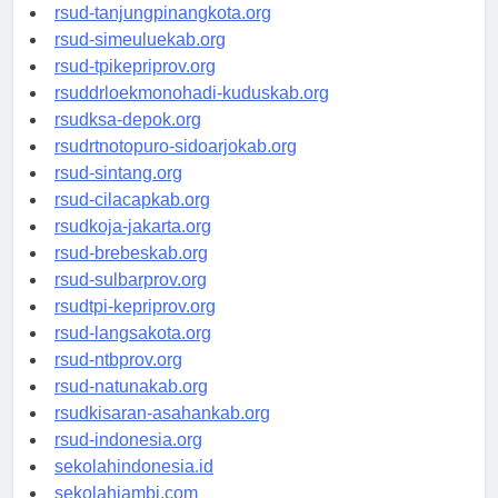
rsud-kotabogor.org
rsud-tanjungpinangkota.org
rsud-simeuluekab.org
rsud-tpikepriprov.org
rsuddrloekmonohadi-kuduskab.org
rsudksa-depok.org
rsudrtnotopuro-sidoarjokab.org
rsud-sintang.org
rsud-cilacapkab.org
rsudkoja-jakarta.org
rsud-brebeskab.org
rsud-sulbarprov.org
rsudtpi-kepriprov.org
rsud-langsakota.org
rsud-ntbprov.org
rsud-natunakab.org
rsudkisaran-asahankab.org
rsud-indonesia.org
sekolahindonesia.id