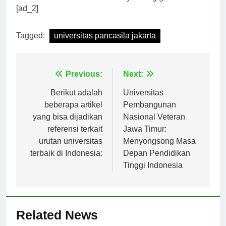
akan semakin cerah dan berdaya saing global.
[ad_2]
Tagged:
universitas pancasila jakarta
Navigasi
Previous:
Next:
pos
Berikut adalah
Universitas
beberapa artikel
Pembangunan
yang bisa dijadikan
Nasional Veteran
referensi terkait
Jawa Timur:
urutan universitas
Menyongsong Masa
terbaik di Indonesia:
Depan Pendidikan
Tinggi Indonesia
Related News