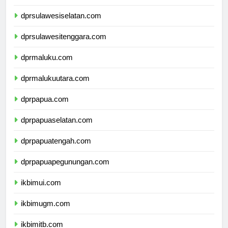
dprsulawesibarat.com
dprsulawesiselatan.com
dprsulawesitenggara.com
dprmaluku.com
dprmalukuutara.com
dprpapua.com
dprpapuaselatan.com
dprpapuatengah.com
dprpapuapegunungan.com
ikbimui.com
ikbimugm.com