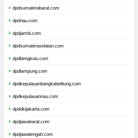
dpdsumaterautara.com
dpdsumaterabarat.com
dpdriau.com
dpdjambi.com
dpdsumateraselatan.com
dpdbengkulu.com
dpdlampung.com
dpdkepulauanbangkabelitung.com
dpdkepulauanriau.com
dpddkijakarta.com
dpdjawabarat.com