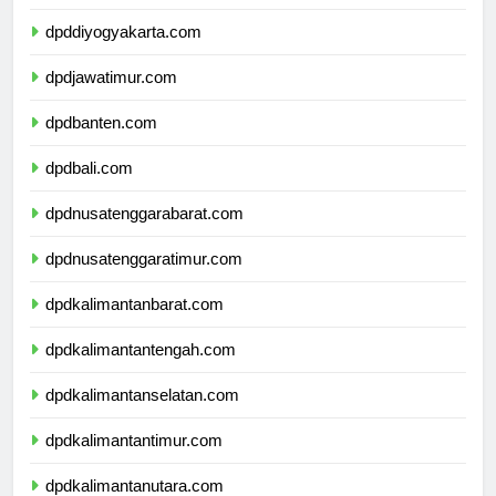
dpdjawatengah.com
dpddiyogyakarta.com
dpdjawatimur.com
dpdbanten.com
dpdbali.com
dpdnusatenggarabarat.com
dpdnusatenggaratimur.com
dpdkalimantanbarat.com
dpdkalimantantengah.com
dpdkalimantanselatan.com
dpdkalimantantimur.com