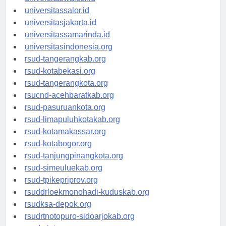
universitaswalesi.id
universitassalor.id
universitasjakarta.id
universitassamarinda.id
universitasindonesia.org
rsud-tangerangkab.org
rsud-kotabekasi.org
rsud-tangerangkota.org
rsucnd-acehbaratkab.org
rsud-pasuruankota.org
rsud-limapuluhkotakab.org
rsud-kotamakassar.org
rsud-kotabogor.org
rsud-tanjungpinangkota.org
rsud-simeuluekab.org
rsud-tpikepriprov.org
rsuddrloekmonohadi-kuduskab.org
rsudksa-depok.org
rsudrtnotopuro-sidoarjokab.org