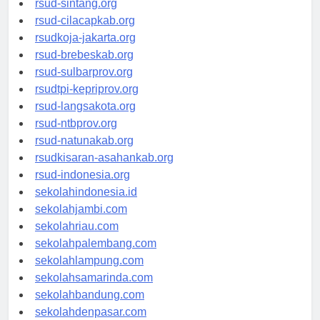
rsud-sintang.org
rsud-cilacapkab.org
rsudkoja-jakarta.org
rsud-brebeskab.org
rsud-sulbarprov.org
rsudtpi-kepriprov.org
rsud-langsakota.org
rsud-ntbprov.org
rsud-natunakab.org
rsudkisaran-asahankab.org
rsud-indonesia.org
sekolahindonesia.id
sekolahjambi.com
sekolahriau.com
sekolahpalembang.com
sekolahlampung.com
sekolahsamarinda.com
sekolahbandung.com