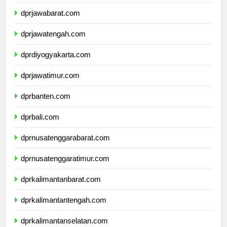
dprdkijakarta.com
dprjawabarat.com
dprjawatengah.com
dprdiyogyakarta.com
dprjawatimur.com
dprbanten.com
dprbali.com
dprnusatenggarabarat.com
dprnusatenggaratimur.com
dprkalimantanbarat.com
dprkalimantantengah.com