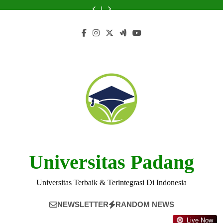
Skip
from
Universitas
Aid
Universitas
from
Universitas
Aid
at
Stories
Universitas
Katolik
at
Katolik
Universitas
Katolik
at
Universitas
from
to
Katolik
Widya
Universitas
Widya
Katolik
Widya
Universitas
Katolik
Universitas
content
Widya
Mandala
Katolik
Mandala
Widya
Mandala
Katolik
Widya
Katolik
Mandala
Surabaya
Widya
Surabaya
Mandala
Surabaya
Widya
Mandala
Widya
Surabaya
Mandala
Surabaya
Mandala
Surabaya
Mandala
Surabaya
Surabaya
Surabaya
Universitas Padang
Universitas Terbaik & Terintegrasi Di Indonesia
NEWSLETTER
RANDOM NEWS