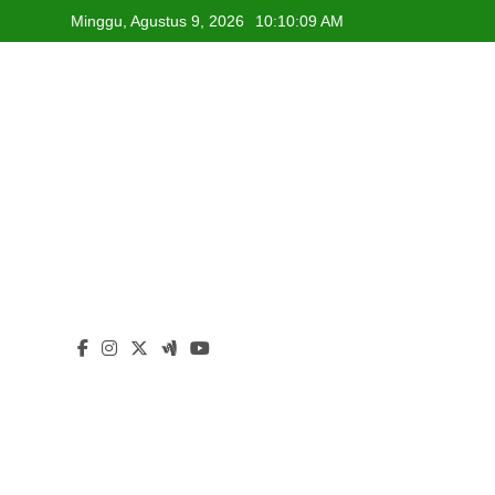
Skip
Minggu, Agustus 9, 2026
10:10:11 AM
to
content