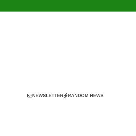
NEWSLETTER
RANDOM NEWS