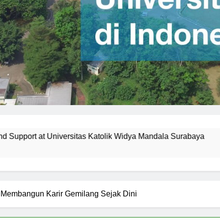
as Katolik Widya Mandala Surabaya
Impact of Universita
3 Hari Ago
: Membangun Karir Gemilang Sejak Dini