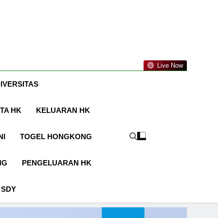
Live Now
IVERSITAS
TA HK
KELUARAN HK
NI
TOGEL HONGKONG
NG
PENGELUARAN HK
 SDY