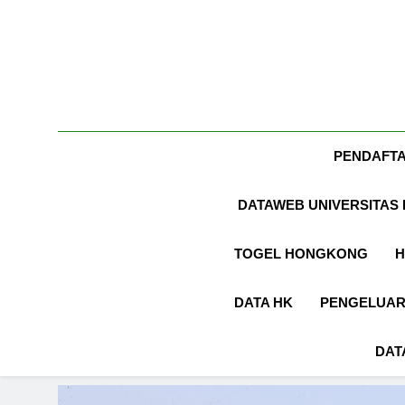
PENDAFT
DATAWEB UNIVERSITAS 
TOGEL HONGKONG
H
DATA HK
PENGELUAR
DAT