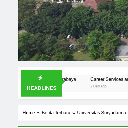
dala Surabaya
Career Services and Support at Universit
2 Hari Ago
HEADLINES
Home
Berita Terbaru
Universitas Suryadarma