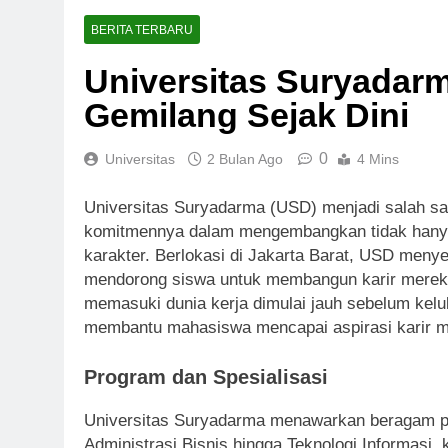
BERITA TERBARU
Universitas Suryadar
Gemilang Sejak Dini
0
Universitas
2 Bulan Ago
4 Mins
Universitas Suryadarma (USD) menjadi salah satu
komitmennya dalam mengembangkan tidak hanya
karakter. Berlokasi di Jakarta Barat, USD meny
mendorong siswa untuk membangun karir mereka
memasuki dunia kerja dimulai jauh sebelum kel
membantu mahasiswa mencapai aspirasi karir m
Program dan Spesialisasi
Universitas Suryadarma menawarkan beragam pro
Administrasi Bisnis hingga Teknologi Informasi