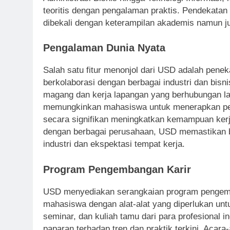
teoritis dengan pengalaman praktis. Pendekatan 
dibekali dengan keterampilan akademis namun jug
Pengalaman Dunia Nyata
Salah satu fitur menonjol dari USD adalah pene
berkolaborasi dengan berbagai industri dan bis
magang dan kerja lapangan yang berhubungan la
memungkinkan mahasiswa untuk menerapkan pem
secara signifikan meningkatkan kemampuan ker
dengan berbagai perusahaan, USD memastikan 
industri dan ekspektasi tempat kerja.
Program Pengembangan Karir
USD menyediakan serangkaian program pengemb
mahasiswa dengan alat-alat yang diperlukan unt
seminar, dan kuliah tamu dari para profesional
paparan terhadap tren dan praktik terkini. Acar