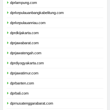
dprlampung.com
dprkepulauanbangkabelitung.com
dprkepulauanriau.com
dprdkijakarta.com
dprjawabarat.com
dprjawatengah.com
dprdiyogyakarta.com
dprjawatimur.com
dprbanten.com
dprbali.com
dprnusatenggarabarat.com