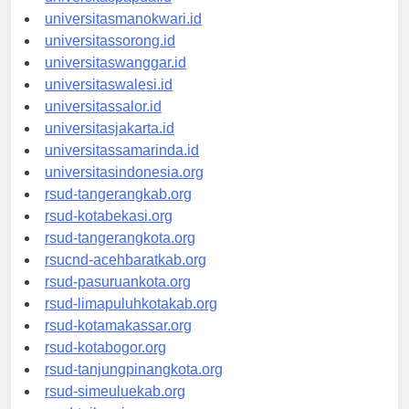
universitaspapua.id
universitasmanokwari.id
universitassorong.id
universitaswanggar.id
universitaswalesi.id
universitassalor.id
universitasjakarta.id
universitassamarinda.id
universitasindonesia.org
rsud-tangerangkab.org
rsud-kotabekasi.org
rsud-tangerangkota.org
rsucnd-acehbaratkab.org
rsud-pasuruankota.org
rsud-limapuluhkotakab.org
rsud-kotamakassar.org
rsud-kotabogor.org
rsud-tanjungpinangkota.org
rsud-simeuluekab.org