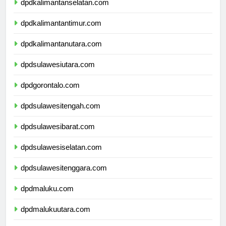
dpdkalimantanselatan.com
dpdkalimantantimur.com
dpdkalimantanutara.com
dpdsulawesiutara.com
dpdgorontalo.com
dpdsulawesitengah.com
dpdsulawesibarat.com
dpdsulawesiselatan.com
dpdsulawesitenggara.com
dpdmaluku.com
dpdmalukuutara.com