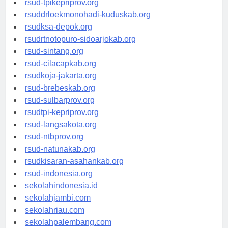
rsud-tpikepriprov.org
rsuddrloekmonohadi-kuduskab.org
rsudksa-depok.org
rsudrtnotopuro-sidoarjokab.org
rsud-sintang.org
rsud-cilacapkab.org
rsudkoja-jakarta.org
rsud-brebeskab.org
rsud-sulbarprov.org
rsudtpi-kepriprov.org
rsud-langsakota.org
rsud-ntbprov.org
rsud-natunakab.org
rsudkisaran-asahankab.org
rsud-indonesia.org
sekolahindonesia.id
sekolahjambi.com
sekolahriau.com