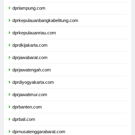
dprbengkulu.com
dprlampung.com
dprkepulauanbangkabelitung.com
dprkepulauanriau.com
dprdkijakarta.com
dprjawabarat.com
dprjawatengah.com
dprdiyogyakarta.com
dprjawatimur.com
dprbanten.com
dprbali.com