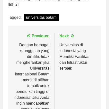
Indonesia agar dapat bersaing di tingkat global.
[ad_2]
Tagged:
universitas batam
Navigasi
Previous:
Next:
pos
Dengan berbagai
Universitas di
keunggulan yang
Indonesia yang
dimiliki, tidak
Memiliki Fasilitas
mengherankan jika
dan Infrastruktur
Universitas
Terbaik
Internasional Batam
menjadi pilihan
terbaik untuk
pendidikan tinggi di
Indonesia. Jika Anda
ingin mendapatkan