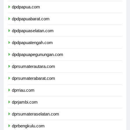
dpdmalukuutara.com
dpdpapua.com
dpdpapuabarat.com
dpdpapuaselatan.com
dpdpapuatengah.com
dpdpapuapegunungan.com
dprsumaterautara.com
dprsumaterabarat.com
dprriau.com
dprjambi.com
dprsumateraselatan.com