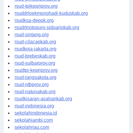
rsud-simeuluekab.org
rsud-tpikepriprov.org
rsuddrloekmonohadi-kuduskab.org
rsudksa-depok.org
rsudrtnotopuro-sidoarjokab.org
rsud-sintang.org
rsud-cilacapkab.org
rsudkoja-jakarta.org
rsud-brebeskab.org
rsud-sulbarprov.org
rsudtpi-kepriprov.org
rsud-langsakota.org
rsud-ntbprov.org
rsud-natunakab.org
rsudkisaran-asahankab.org
rsud-indonesia.org
sekolahindonesia.id
sekolahjambi.com
sekolahriau.com