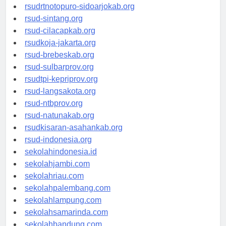
rsudksa-depok.org
rsudrtnotopuro-sidoarjokab.org
rsud-sintang.org
rsud-cilacapkab.org
rsudkoja-jakarta.org
rsud-brebeskab.org
rsud-sulbarprov.org
rsudtpi-kepriprov.org
rsud-langsakota.org
rsud-ntbprov.org
rsud-natunakab.org
rsudkisaran-asahankab.org
rsud-indonesia.org
sekolahindonesia.id
sekolahjambi.com
sekolahriau.com
sekolahpalembang.com
sekolahlampung.com
sekolahsamarinda.com