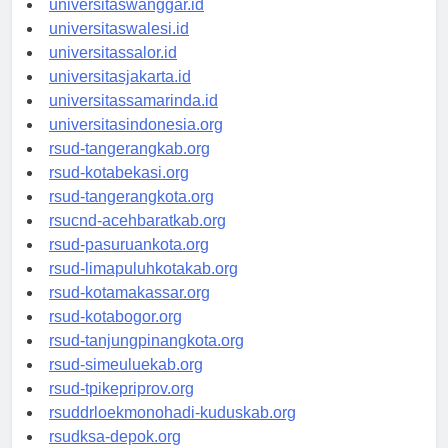
universitaswanggar.id
universitaswalesi.id
universitassalor.id
universitasjakarta.id
universitassamarinda.id
universitasindonesia.org
rsud-tangerangkab.org
rsud-kotabekasi.org
rsud-tangerangkota.org
rsucnd-acehbaratkab.org
rsud-pasuruankota.org
rsud-limapuluhkotakab.org
rsud-kotamakassar.org
rsud-kotabogor.org
rsud-tanjungpinangkota.org
rsud-simeuluekab.org
rsud-tpikepriprov.org
rsuddrloekmonohadi-kuduskab.org