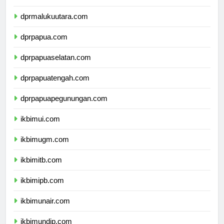
dprmaluku.com
dprmalukuutara.com
dprpapua.com
dprpapuaselatan.com
dprpapuatengah.com
dprpapuapegunungan.com
ikbimui.com
ikbimugm.com
ikbimitb.com
ikbimipb.com
ikbimunair.com