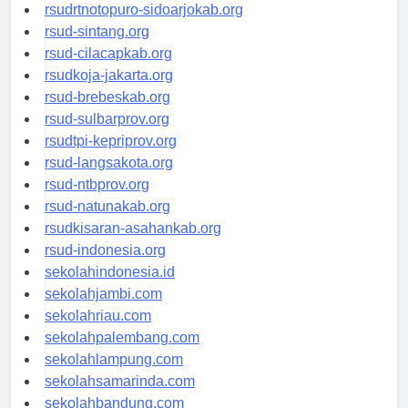
rsudksa-depok.org
rsudrtnotopuro-sidoarjokab.org
rsud-sintang.org
rsud-cilacapkab.org
rsudkoja-jakarta.org
rsud-brebeskab.org
rsud-sulbarprov.org
rsudtpi-kepriprov.org
rsud-langsakota.org
rsud-ntbprov.org
rsud-natunakab.org
rsudkisaran-asahankab.org
rsud-indonesia.org
sekolahindonesia.id
sekolahjambi.com
sekolahriau.com
sekolahpalembang.com
sekolahlampung.com
sekolahsamarinda.com