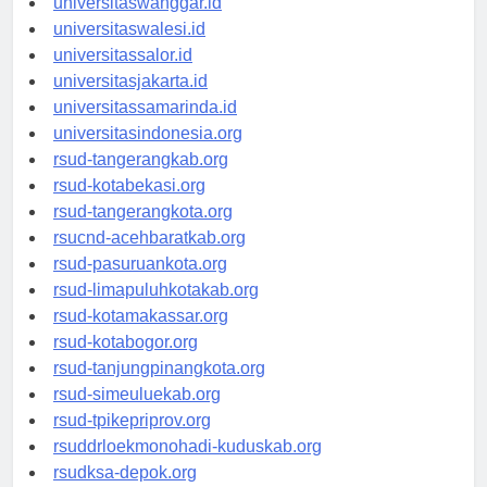
universitaswanggar.id
universitaswalesi.id
universitassalor.id
universitasjakarta.id
universitassamarinda.id
universitasindonesia.org
rsud-tangerangkab.org
rsud-kotabekasi.org
rsud-tangerangkota.org
rsucnd-acehbaratkab.org
rsud-pasuruankota.org
rsud-limapuluhkotakab.org
rsud-kotamakassar.org
rsud-kotabogor.org
rsud-tanjungpinangkota.org
rsud-simeuluekab.org
rsud-tpikepriprov.org
rsuddrloekmonohadi-kuduskab.org