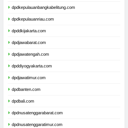
dpdlampung.com
dpdkepulauanbangkabelitung.com
dpdkepulauanriau.com
dpddkijakarta.com
dpdjawabarat.com
dpdjawatengah.com
dpddiyogyakarta.com
dpdjawatimur.com
dpdbanten.com
dpdbali.com
dpdnusatenggarabarat.com