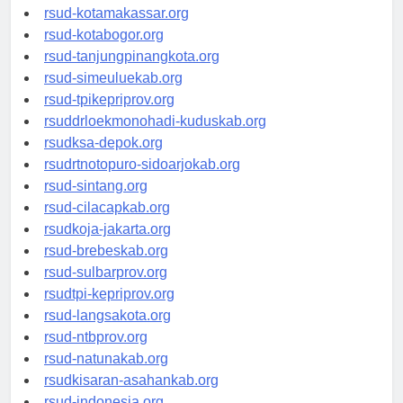
rsud-limapuluhkotakab.org
rsud-kotamakassar.org
rsud-kotabogor.org
rsud-tanjungpinangkota.org
rsud-simeuluekab.org
rsud-tpikepriprov.org
rsuddrloekmonohadi-kuduskab.org
rsudksa-depok.org
rsudrtnotopuro-sidoarjokab.org
rsud-sintang.org
rsud-cilacapkab.org
rsudkoja-jakarta.org
rsud-brebeskab.org
rsud-sulbarprov.org
rsudtpi-kepriprov.org
rsud-langsakota.org
rsud-ntbprov.org
rsud-natunakab.org
rsudkisaran-asahankab.org