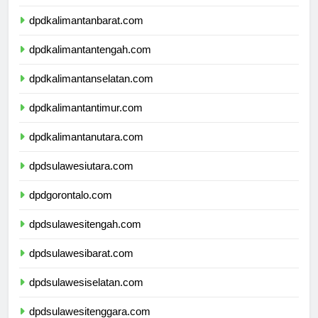
dpdnusatenggaratimur.com
dpdkalimantanbarat.com
dpdkalimantantengah.com
dpdkalimantanselatan.com
dpdkalimantantimur.com
dpdkalimantanutara.com
dpdsulawesiutara.com
dpdgorontalo.com
dpdsulawesitengah.com
dpdsulawesibarat.com
dpdsulawesiselatan.com