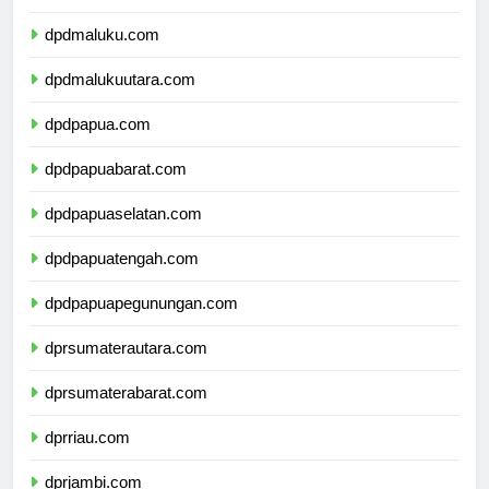
dpdsulawesitenggara.com
dpdmaluku.com
dpdmalukuutara.com
dpdpapua.com
dpdpapuabarat.com
dpdpapuaselatan.com
dpdpapuatengah.com
dpdpapuapegunungan.com
dprsumaterautara.com
dprsumaterabarat.com
dprriau.com