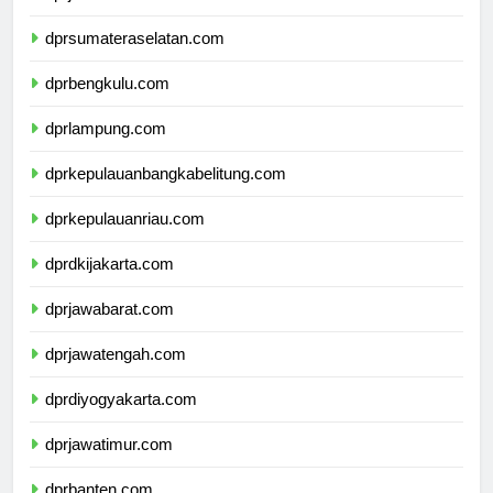
dprjambi.com
dprsumateraselatan.com
dprbengkulu.com
dprlampung.com
dprkepulauanbangkabelitung.com
dprkepulauanriau.com
dprdkijakarta.com
dprjawabarat.com
dprjawatengah.com
dprdiyogyakarta.com
dprjawatimur.com