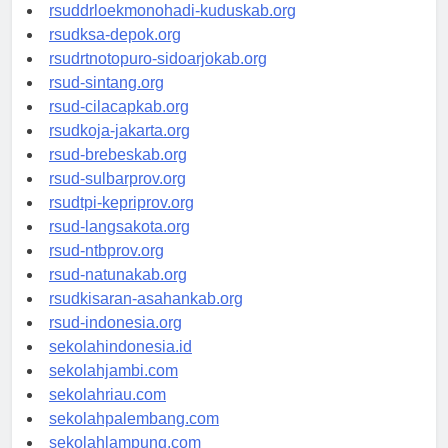
rsud-tpikepriprov.org
rsuddrloekmonohadi-kuduskab.org
rsudksa-depok.org
rsudrtnotopuro-sidoarjokab.org
rsud-sintang.org
rsud-cilacapkab.org
rsudkoja-jakarta.org
rsud-brebeskab.org
rsud-sulbarprov.org
rsudtpi-kepriprov.org
rsud-langsakota.org
rsud-ntbprov.org
rsud-natunakab.org
rsudkisaran-asahankab.org
rsud-indonesia.org
sekolahindonesia.id
sekolahjambi.com
sekolahriau.com
sekolahpalembang.com