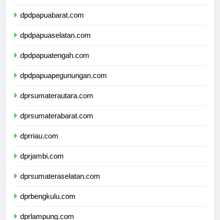
dpdpapua.com
dpdpapuabarat.com
dpdpapuaselatan.com
dpdpapuatengah.com
dpdpapuapegunungan.com
dprsumaterautara.com
dprsumaterabarat.com
dprriau.com
dprjambi.com
dprsumateraselatan.com
dprbengkulu.com