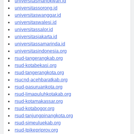
universitasmanokwari.id
universitassorong.id
universitaswanggar.id
universitaswalesi.id
universitassalor.id
universitasjakarta.id
universitassamarinda.id
universitasindonesia.org
rsud-tangerangkab.org
rsud-kotabekasi.org
rsud-tangerangkota.org
rsucnd-acehbaratkab.org
rsud-pasuruankota.org
rsud-limapuluhkotakab.org
rsud-kotamakassar.org
rsud-kotabogor.org
rsud-tanjungpinangkota.org
rsud-simeuluekab.org